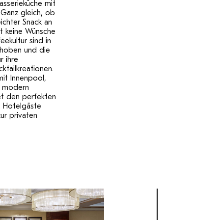
rasserieküche mit
Ganz gleich, ob
eichter Snack an
st keine Wünsche
ekultur sind in
hoben und die
r ihre
ktailkreationen.
it Innenpool,
d modern
et den perfekten
. Hotelgäste
ur privaten