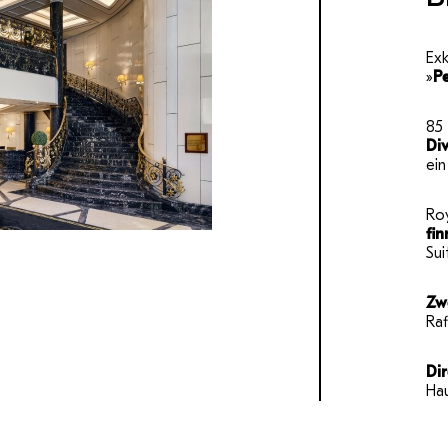
Exk
»
P
85 
Di
ei
Roy
fi
Sui
Zw
Raf
Di
Ha