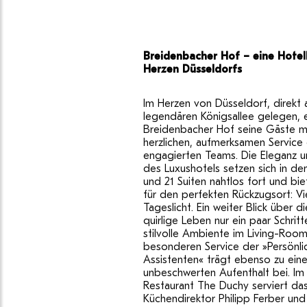
Breidenbacher Hof – eine Hote
Herzen Düsseldorfs
Im Herzen von Düsseldorf, direkt 
legendären Königsallee gelegen,
Breidenbacher Hof seine Gäste 
herzlichen, aufmerksamen Service 
engagierten Teams. Die Eleganz u
des Luxushotels setzen sich in d
und 21 Suiten nahtlos fort und b
für den perfekten Rückzugsort: Vie
Tageslicht. Ein weiter Blick über d
quirlige Leben nur ein paar Schritt
stilvolle Ambiente im Living-Roo
besonderen Service der »Persönli
Assistenten« trägt ebenso zu ein
unbeschwerten Aufenthalt bei. I
Restaurant The Duchy serviert d
Küchendirektor Philipp Ferber und 