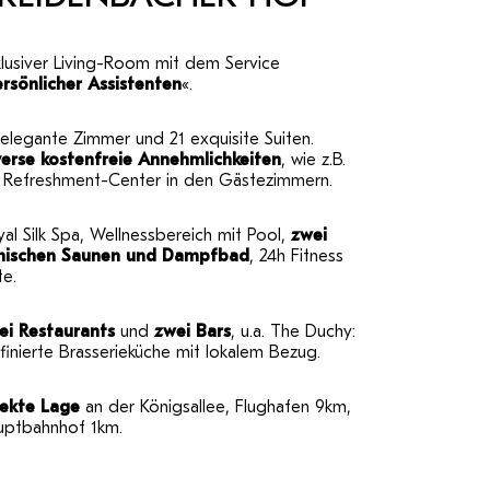
lusiver Living-Room mit dem Service
ersönlicher Assistenten
«.
elegante Zimmer und 21 exquisite Suiten.
verse kostenfreie Annehmlichkeiten
, wie z.B.
n Refreshment-Center in den Gästezimmern.
al Silk Spa, Wellnessbereich mit Pool,
zwei
nnischen Saunen und Dampfbad
, 24h Fitness
te.
ei Restaurants
und
zwei Bars
, u.a. The Duchy:
finierte Brasserieküche mit lokalem Bezug.
rekte Lage
an der Königsallee, Flughafen 9km,
uptbahnhof 1km.