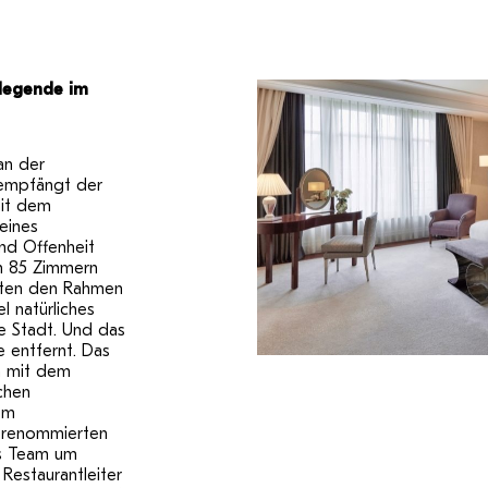
llegende im
an der
 empfängt der
mit dem
eines
nd Offenheit
en 85 Zimmern
ieten den Rahmen
l natürliches
ie Stadt. Und das
e entfernt. Das
m mit dem
chen
em
m renommierten
as Team um
Restaurantleiter