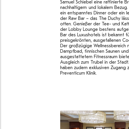
Samuel Schiebel eine raffinierte B
nachhaltigem und lokalem Bezug. 
ein entspanntes Dinner oder ein l
der Raw Bar – das The Duchy läs
offen. Genießer der Tee- und Kaffe
der Lobby Lounge bestens aufge
Bar des Luxushotels ist bekannt fü
preisgekrönten, ausgefallenen Coc
Der großzügige Wellnessbereich m
Dampfbad, finnischen Saunen un
ausgestattetem Fitnessraum biet
Ausgleich zum Trubel in der Stadt
haben zudem exklusiven Zugang z
Preventicum Klinik.